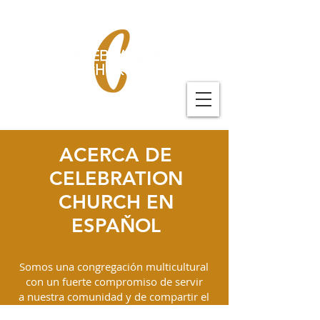
ACERCA DE
CELEBRATION
CHURCH EN
ESPAŇOL
Somos una congregación multicultural
con un fuerte compromiso de servir
a
nuestra comunidad y de compartir el
amor de Dios con cada persona que