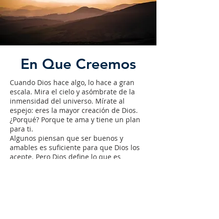
En Que Creemos
Cuando Dios hace algo, lo hace a gran
escala. Mira el cielo y asómbrate de la
inmensidad del universo. Mírate al
espejo: eres la mayor creación de Dios.
¿Porqué? Porque te ama y tiene un plan
para ti.
Algunos piensan que ser buenos y
amables es suficiente para que Dios los
acepte. Pero Dios define lo que es
realmente bueno. Solo una vida cumplió
ese estándar: Jesús. Él vivió sin pecado y
murió en nuestro lugar. Para ser
aceptado por Dios, debes recibir este
regalo con fe.
Dios muestra Su amor de muchas