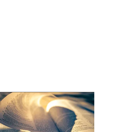
nos
visita.
Nuest
ra misión es que experimentes el
conocimiento de Dios a través de su
Palabra y que juntos crezcamos
espiritualmente, con el propósito de
edificarte, equiparte y fortalecerte
como creyente, como familia y como
miembro de esta comunidad de fe.
Te invitamos a ser parte de esta gran
familia, donde encontrarás un lugar de
crecimiento, apoyo y transformación en
la gracia y el amor de nuestro Señor.